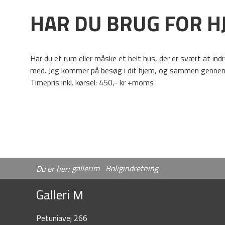
HAR DU BRUG FOR H
Har du et rum eller måske et helt hus, der er svært at indr
med. Jeg kommer på besøg i dit hjem, og sammen gennemgå
Timepris inkl. kørsel: 450,- kr +moms
gallerim
Boligindretning
Du er her:
Galleri
M
Petuniavej 266